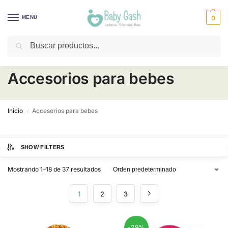
MENU
0
Buscar
¡Descuentos todos los días! ⚡ Baby Gash
Accesorios para bebes
Inicio
Accesorios para bebes
/
SHOW FILTERS
Mostrando 1–18 de 37 resultados
1
2
3
-29%