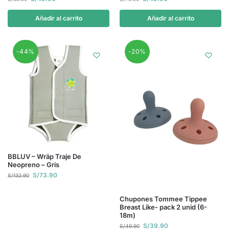
Añadir al carrito
Añadir al carrito
-44%
-20%
BBLUV – Wräp Traje De
Neopreno – Gris
S/
73.90
S/
132.90
Chupones Tommee Tippee
Breast Like- pack 2 unid (6-
18m)
S/
39.90
S/
49.90