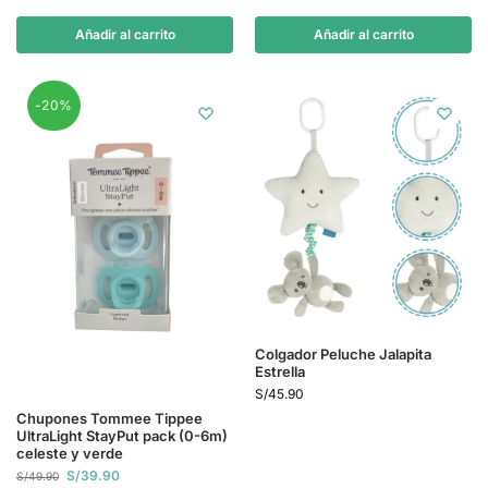
Añadir al carrito
Añadir al carrito
-20%
Colgador Peluche Jalapita
Estrella
S/
45.90
Chupones Tommee Tippee
UltraLight StayPut pack (0-6m)
celeste y verde
S/
39.90
S/
49.90