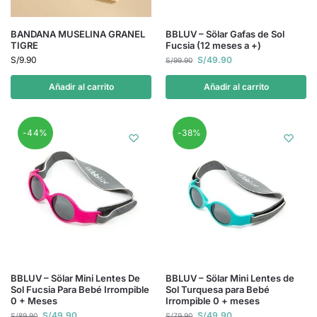
BANDANA MUSELINA GRANEL
BBLUV – Sölar Gafas de Sol
TIGRE
Fucsia (12 meses a +)
S/
9.90
S/
49.90
S/
99.90
Añadir al carrito
Añadir al carrito
-44%
-38%
BBLUV – Sölar Mini Lentes De
BBLUV – Sölar Mini Lentes de
Sol Fucsia Para Bebé Irrompible
Sol Turquesa para Bebé
0 + Meses
Irrompible 0 + meses
S/
49.90
S/
49.90
S/
89.90
S/
79.90