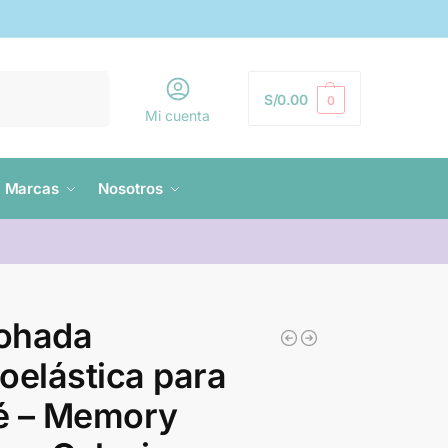
Buscar
S/
0.00
0
Mi cuenta
Marcas
Nosotros
ohada
oelástica para
é – Memory