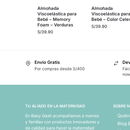
Almohada
Almohada
Viscoelástica para
Viscoelástica par
Bebé – Memory
Bebé – Color Cele
Foam – Verduras
S/
39.90
S/
39.90
Envío Gratis
Dev
Por compras desde S/400
Fác
nos
TU ALIADO EN LA MATERNIDAD
SOBRE 
Quién
En Baby Gash acompañamos a mamás
y familias con productos innovadores y
Blog 
de calidad para hacer la maternidad