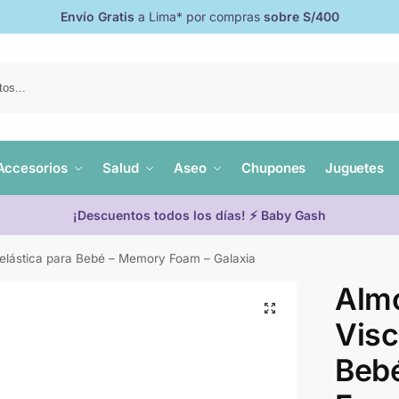
Envío Gratis
a Lima* por compras
sobre S/400
Accesorios
Salud
Aseo
Chupones
Juguetes
¡Descuentos todos los días! ⚡ Baby Gash
elástica para Bebé – Memory Foam – Galaxia
Alm
Visc
Beb