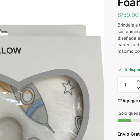
Foam
S/
39.90
Bríndale a
sus primer
diseñada e
cabecita d
máximo con
5 dispo
Agregar 
¡Solo queda
Envío Gra