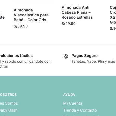
Almohada Anti
Coj
Almohada
a
Cabeza Plana –
Cro
Viscoelástica para
ste
Rosado Estrellas
Xtr
Bebé – Color Gris
Gl
S/
49.90
S/
39.90
S/
1
oluciones fáciles
Pagos Seguro
il y rápido comunicándote con
Tarjetas, Yape, Plin y más
otros
NOSOTROS
AYUDA
es Somos
Mi Cuenta
Baby Gash
Tienda y Contacto