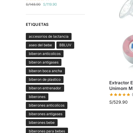
S/
148.90
S/
119.90
ETIQUETAS
accesorios de lactancia
aseo del bebe
BBLUV
biberon anticolicos
biberon antigases
biberon boca ancha
biberon de plastico
Extractor 
Unimom Mi
biberon entrenador
biberones
S/
529.90
biberones anticolicos
biberones antigases
biberones bebe
biberones para bebes