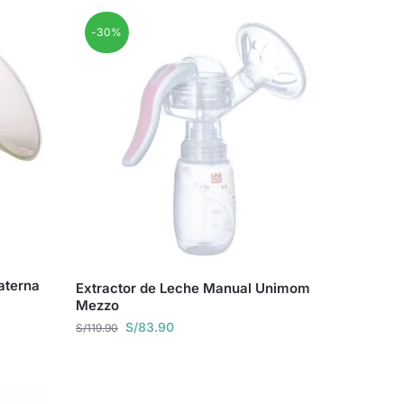
-30%
aterna
Extractor de Leche Manual Unimom
Mezzo
S/
83.90
S/
119.90