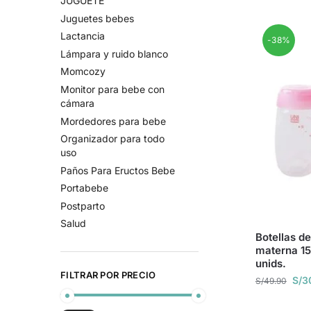
JUGUETE
Juguetes bebes
Lactancia
-38%
Lámpara y ruido blanco
Momcozy
Monitor para bebe con
cámara
Mordedores para bebe
Organizador para todo
uso
Paños Para Eructos Bebe
Portabebe
Postparto
Salud
Botellas d
materna 15
unids.
FILTRAR POR PRECIO
S/
3
S/
49.90