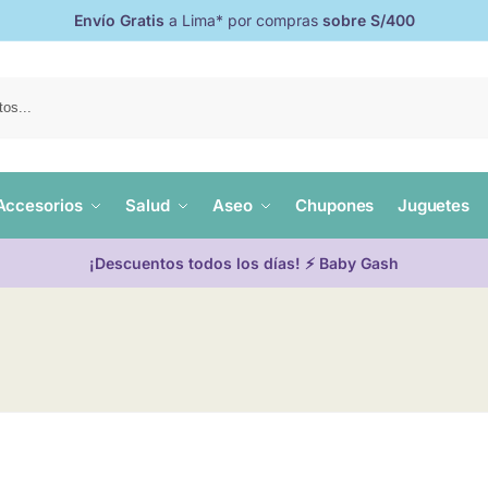
Envío Gratis
a Lima* por compras
sobre S/400
Accesorios
Salud
Aseo
Chupones
Juguetes
¡Descuentos todos los días! ⚡ Baby Gash