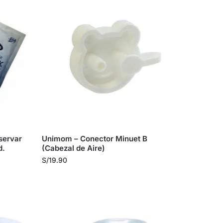
servar
Unimom – Conector Minuet B
d.
(Cabezal de Aire)
S/
19.90