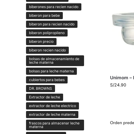
biberones para recien nacido
biberon para bebe
biberon para recien nacido
biberon polipropileno
biberon precio
biberon recien nacido
bolsas de almacenamiento de
leche materna
bolsas para leche materna
Unimom – 
cubiertos para bebes
S/
24.90
DR. BROWNS
Extractor de leche
extractor de leche electrico
extractor de leche materna
frascos para almacenar leche
materna