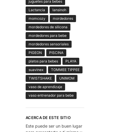
juguetes para bebes
Lactancia
lansinoh
momcozy
mordedores
mordedores de silicona
mordedores para bebe
mordedores sensoriales
PIGEON
PISCINA
platos para bebes
PLAYA
suavinex
TOMMEE TIPPEE
TWISTSHAKE
UNIMOM
vaso de aprendizaje
vaso entrenador para bebe
ACERCA DE ESTE SITIO
Este puede ser un buen lugar