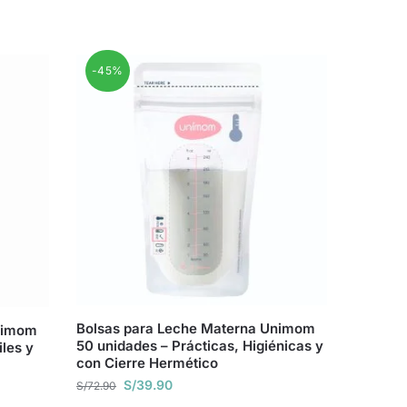
-45%
Bolsas para Leche Materna Unimom
nimom
50 unidades – Prácticas, Higiénicas y
iles y
con Cierre Hermético
S/
39.90
S/
72.90