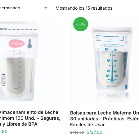
Mostrando los 15 resultados
-36%
 Almacenamiento de Leche
Bolsas para Leche Materna U
nimom 100 Und. – Seguras,
30 unidades – Prácticas, Estér
s y Libres de BPA
Fáciles de Usar
.90
S/
27.90
S/
43.90