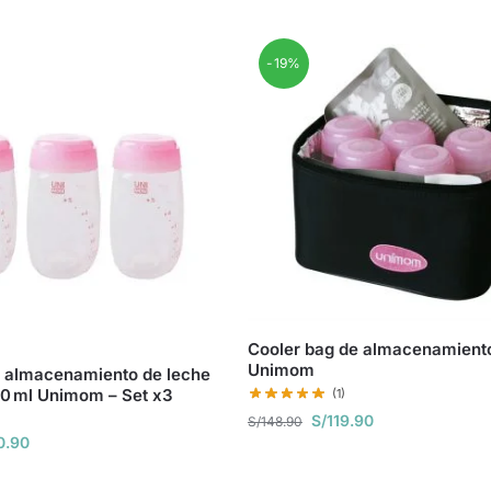
-19%
Cooler bag de almacenamient
Unimom
e almacenamiento de leche
0 ml Unimom – Set x3
(1)
S/
119.90
S/
148.90
0.90