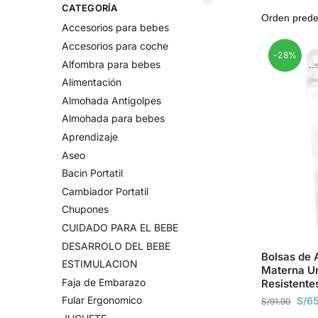
CATEGORÍA
Accesorios para bebes
Accesorios para coche
-28%
Alfombra para bebes
Alimentación
Almohada Antigolpes
Almohada para bebes
Aprendizaje
Aseo
Bacin Portatil
Cambiador Portatil
Chupones
CUIDADO PARA EL BEBE
DESARROLO DEL BEBE
Bolsas de
ESTIMULACION
Materna U
Faja de Embarazo
Resistente
Fular Ergonomico
S/
65
S/
91.90