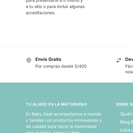
para presentarte a ti mismo y
a tu sitio o para incluir algunas
acreditaciones.
Envío Gratis
Dev
Por compras desde S/400
Fác
nos
TU ALIADO EN LA MATERNIDAD
SOBRE 
Quién
En Baby Gash acompañamos a mamás
y familias con productos innovadores y
Blog 
de calidad para hacer la maternidad
Lista
más práctica, segura y feliz