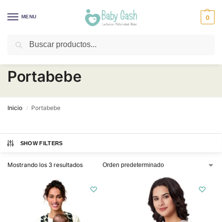
MENU
0
Buscar
¡Descuentos todos los días! ⚡ Baby Gash
Portabebe
Inicio
Portabebe
/
SHOW FILTERS
Mostrando los 3 resultados