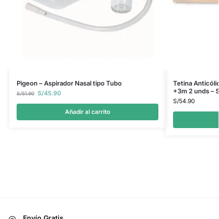
Pigeon – Aspirador Nasal tipo Tubo
Tetina Anticóli
+3m 2 unds – 
S/
45.90
S/
51.90
S/
54.90
Añadir al carrito
Envío Gratis