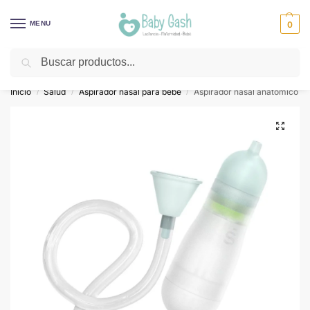
MENU
0
Buscar
¡Descuentos todos los días! ⚡ Baby Gash
Inicio
Salud
Aspirador nasal para bebe
Aspirador nasal anatómico
/
/
/