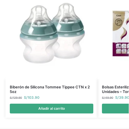
Biberón de Silicona Tommee Tippee CTN x 2
Bolsas Esteril
5oz
Unidades – T
S/
103.90
S/
39.9
S/
129.90
S/
49.90
Añadir al carrito