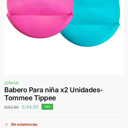
¡Oferta!
Babero Para niña x2 Unidades-
Tommee Tippee
S/
44.90
S/
52.90
-15%
Sin existencias