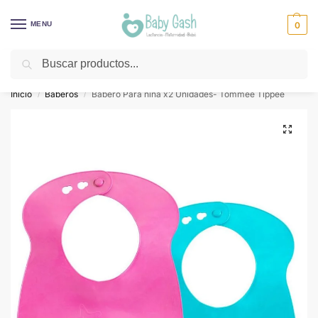
MENU
0
Buscar
¡Descuentos todos los días! ⚡ Baby Gash
Inicio
Baberos
Babero Para niña x2 Unidades- Tommee Tippee
/
/