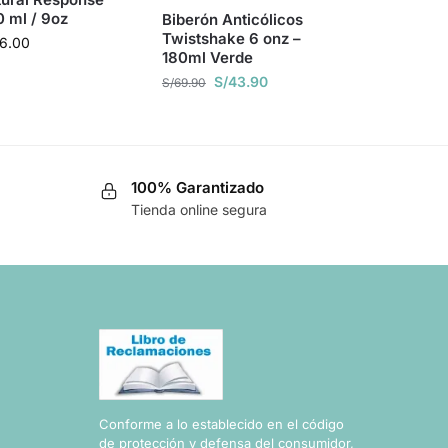
 ml / 9oz
Biberón Anticólicos
Twistshake 6 onz –
6.00
180ml Verde
S/
43.90
S/
69.90
100% Garantizado
Tienda online segura
Conforme a lo establecido en el código
de protección y defensa del consumidor,