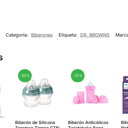
Categoría:
Biberones
Etiqueta:
DR. BROWNS
Marc
s
-20%
-37%
Biberón de Silicona
Biberón Anticólicos
Bib
Tommee Tippee CTN
Twistshake 6onz –
Na