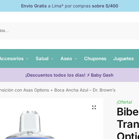
Envío Gratis
a Lima* por compras
sobre S/400
Accesorios
Salud
Aseo
Chupones
Juguetes
¡Descuentos todos los días! ⚡ Baby Gash
nsición con Asas Options + Boca Ancha Azul – Dr. Brown’s
¡Oferta!
Bibe
Tran
Opti