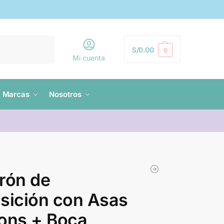
Buscar
S/
0.00
0
Mi cuenta
Marcas
Nosotros
rón de
sición con Asas
ons + Boca