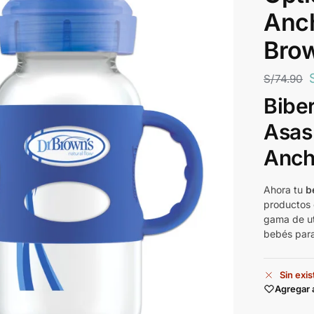
Anch
Bro
S/
74.90
Bibe
Asas
Ancha
Ahora tu
b
productos 
gama de ut
bebés para
Sin exi
Agregar 