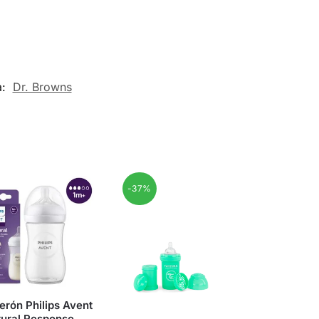
a:
Dr. Browns
-37%
erón Philips Avent
tural Response