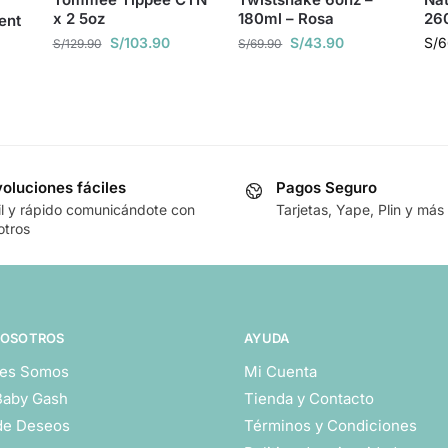
x 2 5oz
180ml – Rosa
260
ent
S/
103.90
S/
43.90
S/
6
S/
129.90
S/
69.90
oluciones fáciles
Pagos Seguro
il y rápido comunicándote con
Tarjetas, Yape, Plin y más
otros
NOSOTROS
AYUDA
es Somos
Mi Cuenta
Baby Gash
Tienda y Contacto
 de Deseos
Términos y Condiciones