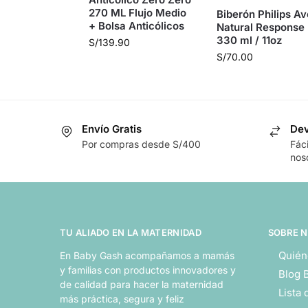
270 ML Flujo Medio
Biberón Philips Av
+ Bolsa Anticólicos
Natural Response
330 ml / 11oz
S/
139.90
S/
70.00
Envío Gratis
Dev
Por compras desde S/400
Fác
nos
TU ALIADO EN LA MATERNIDAD
SOBRE 
Quién
En Baby Gash acompañamos a mamás
y familias con productos innovadores y
Blog 
de calidad para hacer la maternidad
Lista
más práctica, segura y feliz