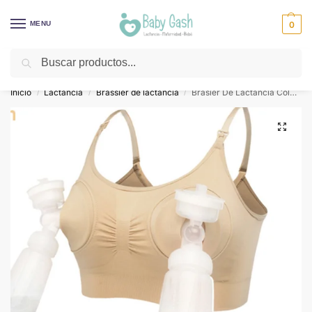
MENU
0
Buscar
¡Descuentos todos los días! ⚡ Baby Gash
Inicio
Lactancia
Brassier de lactancia
Brasier De Lactancia Color Beige Talla M – Noba
/
/
/