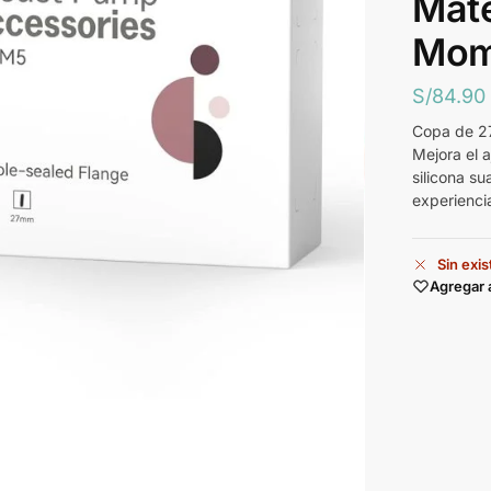
Mat
Mom
S/
84.90
Copa de 27
Mejora el a
silicona s
experienci
Sin exi
Agregar 