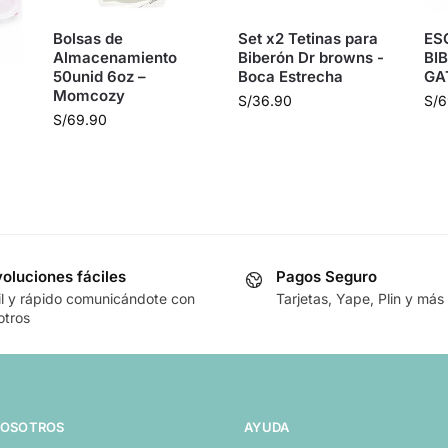
Bolsas de
Set x2 Tetinas para
ES
Almacenamiento
Biberón Dr browns -
BI
50unid 6oz –
Boca Estrecha
GA
Momcozy
S/
36.90
S/
6
S/
69.90
oluciones fáciles
Pagos Seguro
il y rápido comunicándote con
Tarjetas, Yape, Plin y más
otros
NOSOTROS
AYUDA