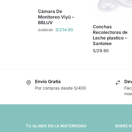
Cámara De
Monitoreo Viyü –
BBLUV
Conchas
S/
214.90
S/
389.90
Recolectoras de
Leche plastico –
Santolee
S/
29.90
Envío Gratis
Dev
Por compras desde S/400
Fác
nos
TU ALIADO EN LA MATERNIDAD
SOBRE 