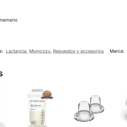
 mamario
s:
Lactancia
,
Momcozy
,
Repuestos y accesorios
Marca:
s