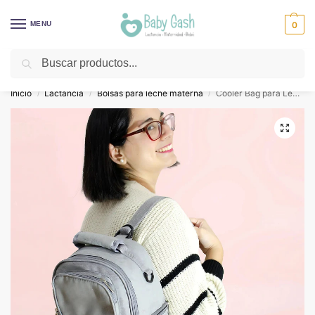
MENU
0
Buscar
¡Descuentos todos los días! ⚡ Baby Gash
Inicio
Lactancia
Bolsas para leche materna
Cooler Bag para Leche Materna – Gris
/
/
/