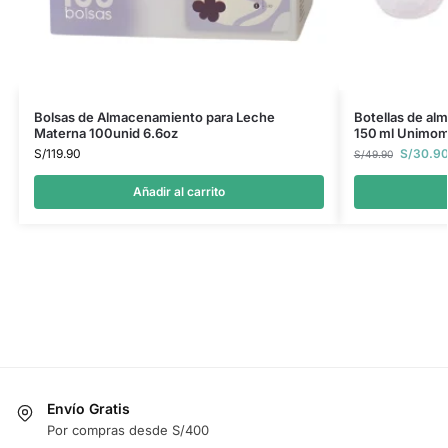
Bolsas de Almacenamiento para Leche
Botellas de al
Materna 100unid 6.6oz
150 ml Unimom 
S/
119.90
S/
30.9
S/
49.90
Añadir al carrito
Envío Gratis
Por compras desde S/400