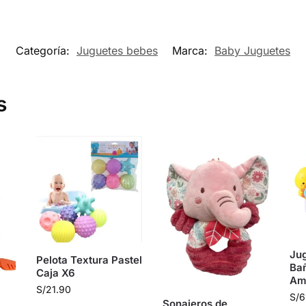
Categoría:
Juguetes bebes
Marca:
Baby Juguetes
s
Ju
Pelota Textura Pastel
Ba
Caja X6
Ama
S/
21.90
S/
6
Sonajeros de