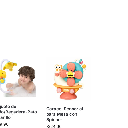
guete de
Caracol Sensorial
ño/Regadera-Pato
para Mesa con
rillo
Spinner
9.90
S/
24.90