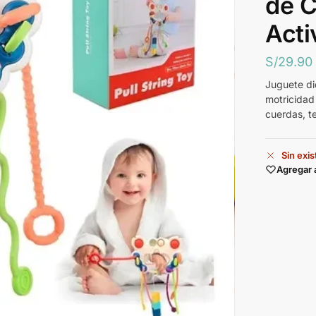
de C
Acti
S/
29.90
Juguete did
motricidad
cuerdas, te
Sin exi
Agregar 