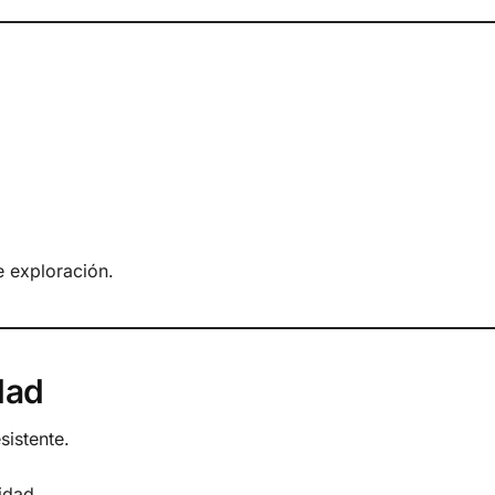
e exploración.
dad
sistente.
idad.