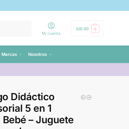
Buscar
S/
0.00
0
Mi cuenta
Marcas
Nosotros
o Didáctico
orial 5 en 1
 Bebé – Juguete