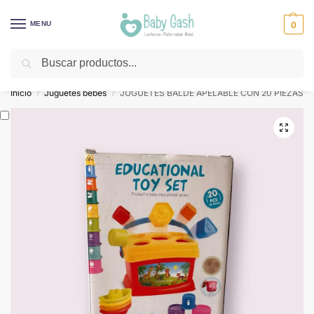
MENU
0
Buscar
¡Descuentos todos los días! ⚡ Baby Gash
Inicio
Juguetes bebes
JUGUETES BALDE APELABLE CON 20 PIEZAS
/
/