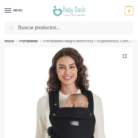
MENU
0
Buscar
¡Descuentos todos los días! ⚡ Baby Gash
Inicio
Portabebe
Portabebés Negro Momcozy – Ergonómico, Cómodo y Ligero
/
/