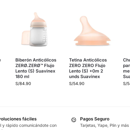
e
Biberón Anticólicos
Tetina Anticólicos
Ch
ZERØ.ZERØ™ Flujo
ZERO ZERO Flujo
par
Lento (S) Suavinex
Lento (S) +0m 2
me
180 ml
unds Suavinex
Su
S/
84.90
S/
54.90
S/
5
oluciones fáciles
Pagos Seguro
il y rápido comunicándote con
Tarjetas, Yape, Plin y más