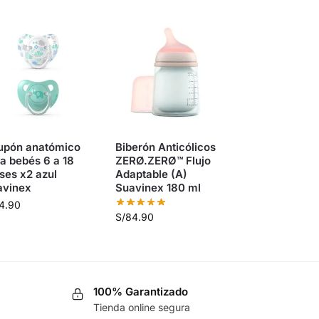
upón anatómico
Biberón Anticólicos
a bebés 6 a 18
ZERØ.ZERØ™ Flujo
ses x2 azul
Adaptable (A)
avinex
Suavinex 180 ml
4.90
S/
84.90
100% Garantizado
Tienda online segura