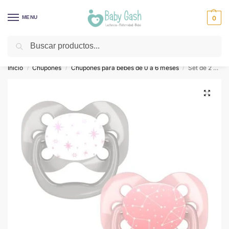
MENU
0
Buscar
¡Descuentos todos los días! ⚡ Baby Gash
Inicio
Chupones
Chupones para bebés de 0 a 6 meses
Set de 2 Chupones de 0-6M ADVANTAGE ROSA CONEST
/
/
/