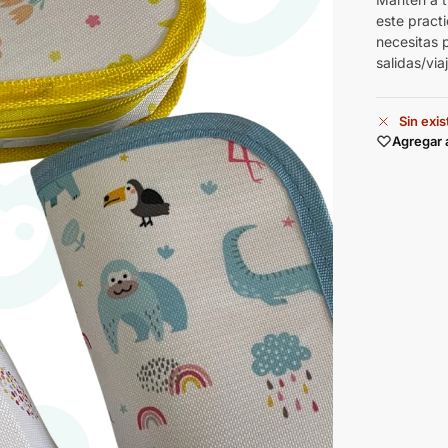
este pract
necesitas 
salidas/via
Sin exi
Agregar 