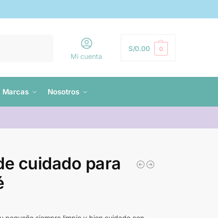
Buscar
S/
0.00
0
Mi cuenta
Marcas
Nosotros
de cuidado para
é
u pequeño siempre limpio y bien cuidado con