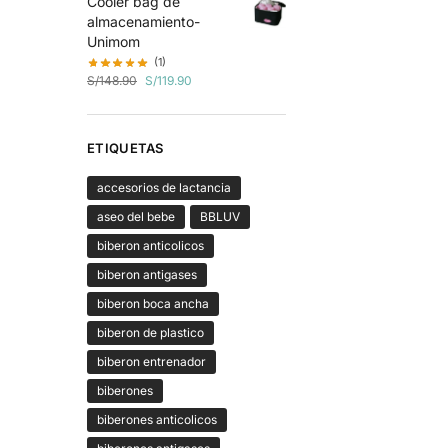
Cooler bag de
almacenamiento-
Unimom
(1)
S/
148.90
S/
119.90
ETIQUETAS
accesorios de lactancia
aseo del bebe
BBLUV
biberon anticolicos
biberon antigases
biberon boca ancha
biberon de plastico
biberon entrenador
biberones
biberones anticolicos