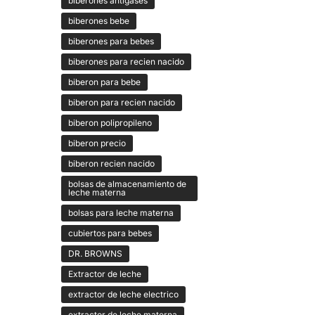
biberones antigases
biberones bebe
biberones para bebes
biberones para recien nacido
biberon para bebe
biberon para recien nacido
biberon polipropileno
biberon precio
biberon recien nacido
bolsas de almacenamiento de
leche materna
bolsas para leche materna
cubiertos para bebes
DR. BROWNS
Extractor de leche
extractor de leche electrico
extractor de leche materna