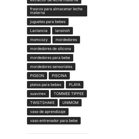
frascos para almacenar leche
materna
juguetes para bebes
Lactancia
lansinoh
momcozy
mordedores
mordedores de silicona
mordedores para bebe
mordedores sensoriales
PIGEON
PISCINA
platos para bebes
PLAYA
suavinex
TOMMEE TIPPEE
TWISTSHAKE
UNIMOM
vaso de aprendizaje
vaso entrenador para bebe