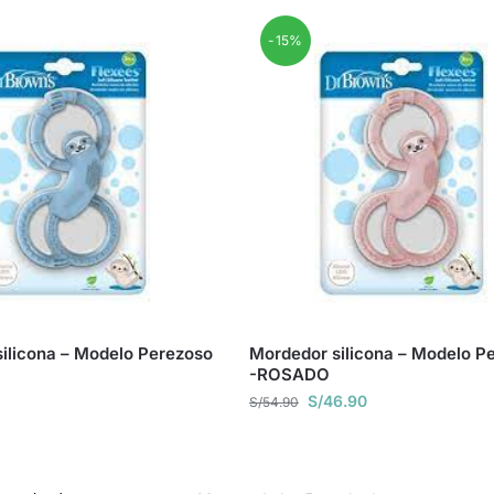
-15%
ilicona – Modelo Perezoso
Mordedor silicona – Modelo P
-ROSADO
S/
46.90
S/
54.90