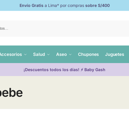
Envío Gratis
a Lima* por compras
sobre S/400
Accesorios
Salud
Aseo
Chupones
Juguetes
¡Descuentos todos los días! ⚡ Baby Gash
bebe