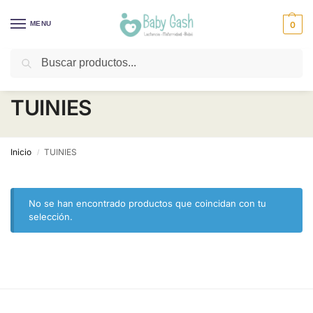
MENU
0
Buscar
¡Descuentos todos los días! ⚡ Baby Gash
TUINIES
Inicio
TUINIES
/
No se han encontrado productos que coincidan con tu
selección.