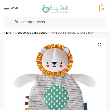
MENU
0
Buscar
¡Descuentos todos los días! ⚡ Baby Gash
Inicio
Accesorios para bebes
APEGO ESTIMULACION LEON
/
/