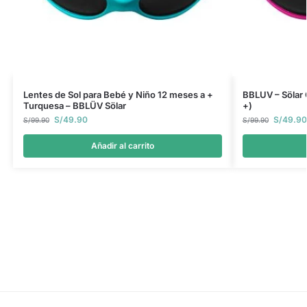
Lentes de Sol para Bebé y Niño 12 meses a +
BBLUV – Sölar 
Turquesa – BBLÜV Sölar
+)
S/
49.90
S/
49.90
S/
99.90
S/
99.90
Añadir al carrito