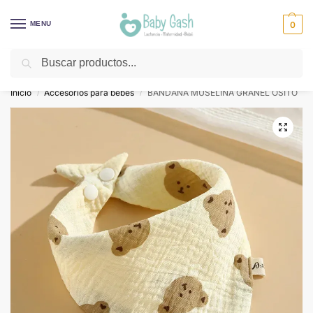
MENU
0
Buscar
¡Descuentos todos los días! ⚡ Baby Gash
Inicio
Accesorios para bebes
BANDANA MUSELINA GRANEL OSITO
/
/