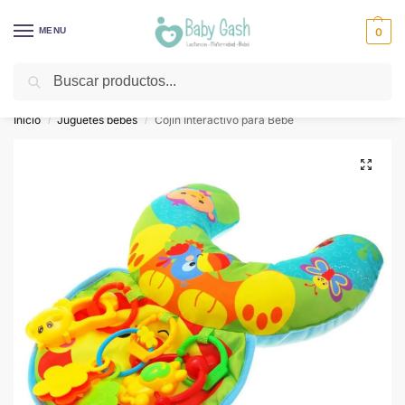
MENU
0
Buscar
¡Descuentos todos los días! ⚡ Baby Gash
Inicio
Juguetes bebes
Cojín Interactivo para Bebé
/
/