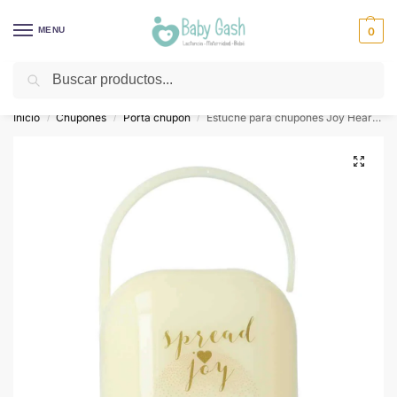
MENU
0
Buscar
¡Descuentos todos los días! ⚡ Baby Gash
Inicio
Chupones
Porta chupón
Estuche para chupones Joy Heart – Suavinex
/
/
/