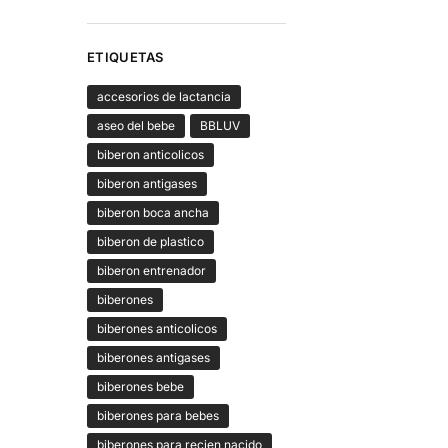
ETIQUETAS
accesorios de lactancia
aseo del bebe
BBLUV
biberon anticolicos
biberon antigases
biberon boca ancha
biberon de plastico
biberon entrenador
biberones
biberones anticolicos
biberones antigases
biberones bebe
biberones para bebes
biberones para recien nacido