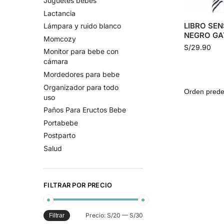
Juguetes bebes
Lactancia
LIBRO SE
Lámpara y ruido blanco
NEGRO GA
Momcozy
S/
29.90
Monitor para bebe con
cámara
Mordedores para bebe
Organizador para todo
uso
Paños Para Eructos Bebe
Portabebe
Postparto
Salud
FILTRAR POR PRECIO
Precio:
S/20
—
S/30
Filtrar