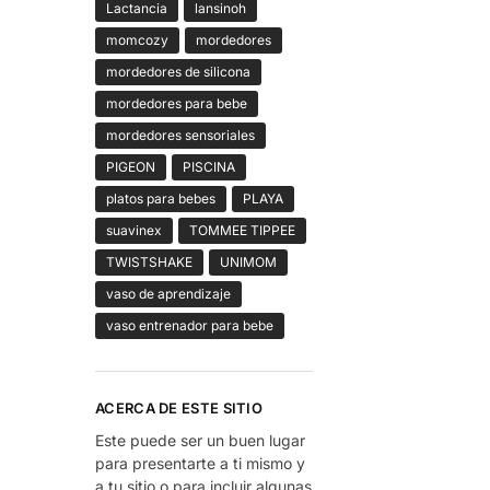
Lactancia
lansinoh
momcozy
mordedores
mordedores de silicona
mordedores para bebe
mordedores sensoriales
PIGEON
PISCINA
platos para bebes
PLAYA
suavinex
TOMMEE TIPPEE
TWISTSHAKE
UNIMOM
vaso de aprendizaje
vaso entrenador para bebe
ACERCA DE ESTE SITIO
Este puede ser un buen lugar
para presentarte a ti mismo y
a tu sitio o para incluir algunas