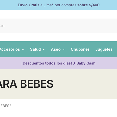
Envío Gratis
a Lima* por compras
sobre S/400
Accesorios
Salud
Aseo
Chupones
Juguetes
¡Descuentos todos los días! ⚡ Baby Gash
ARA BEBES
BEBES”