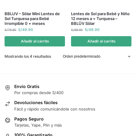
BBLUV – Sölar Mini Lentes de
Lentes de Sol para Bebé y Niño
Sol Turquesa para Bebé
12 meses a + Turquesa –
Irrompible 0 + meses
BBLÜV Sölar
S/
49.90
S/
49.90
S/
79.90
S/
99.90
Añadir al carrito
Añadir al carrito
Mostrando los 4 resultados
Envío Gratis
Por compras desde S/400
Devoluciones fáciles
Fácil y rápido comunicándote con nosotros
Pagos Seguro
Tarjetas, Yape, Plin y más
100% Garantizado