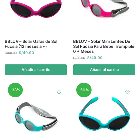
BBLUV – Sölar Gafas de Sol
BBLUV – Sölar Mini Lentes De
Fucsia (12 meses a +)
Sol Fucsia Para Bebé Irrompible
0 + Meses
S/
49.90
S/
99.90
S/
49.90
S/
89.90
Añadir al carrito
Añadir al carrito
-38%
-50%