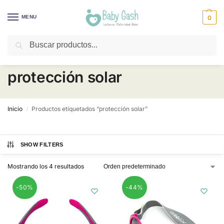
MENU
0
Buscar
¡Descuentos todos los días! ⚡ Baby Gash
protección solar
Inicio
Productos etiquetados “protección solar”
/
SHOW FILTERS
Mostrando los 4 resultados
-50%
-44%