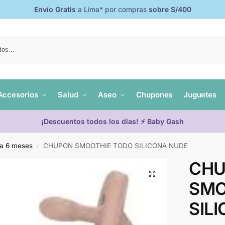
Envío Gratis
a Lima* por compras
sobre S/400
Accesorios
Salud
Aseo
Chupones
Juguetes
¡Descuentos todos los días! ⚡ Baby Gash
 a 6 meses
CHUPON SMOOTHIE TODO SILICONA NUDE
/
CH
SMO
SIL