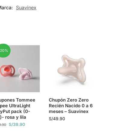
Marca:
Suavinex
-20%
upones Tommee
Chupón Zero Zero
pee UltraLight
Recién Nacido 0 a 6
yPut pack (0-
meses – Suavinex
- rosa y lila
S/
49.90
S/
39.90
9.90