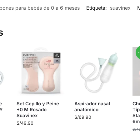
pones para bebés de 0 a 6 meses
Etiqueta:
suavinex
s
e
Set Cepillo y Peine
Aspirador nasal
Ch
 Y
+0 M Rosado
anatómico
Tip
Suavinex
Sta
S/
69.90
6m)
S/
49.90
S/
4