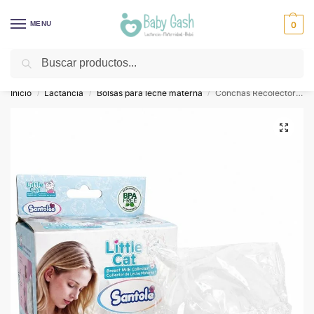
MENU
0
Buscar
¡Descuentos todos los días! ⚡ Baby Gash
Inicio
Lactancia
Bolsas para leche materna
Conchas Recolectoras de Leche silicona – Santolee
/
/
/