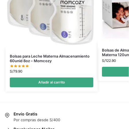
Bolsas de Alm
Materna 120un
Bolsas para Leche Materna Almacenamiento
S/
122.90
60unid 8oz – Momcozy
S/
79.90
Añadir al carrito
Envío Gratis
Por compras desde S/400