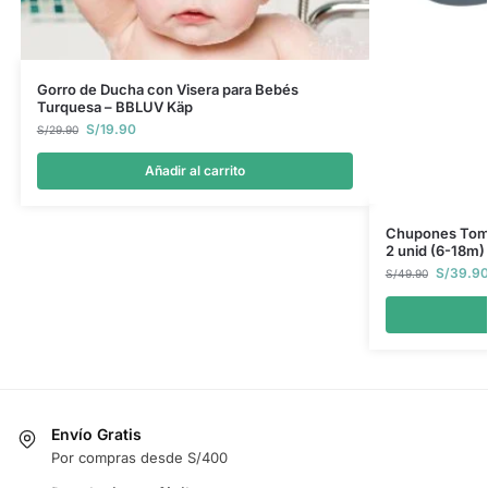
Gorro de Ducha con Visera para Bebés
Turquesa – BBLUV Käp
S/
19.90
S/
29.90
Añadir al carrito
Chupones Tomm
2 unid (6-18m)
S/
39.9
S/
49.90
Envío Gratis
Por compras desde S/400