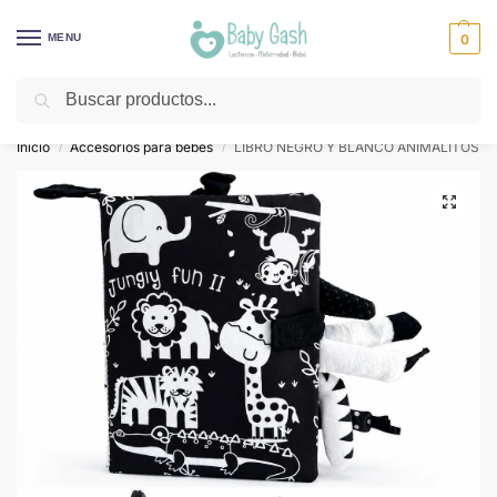
MENU
0
Buscar
¡Descuentos todos los días! ⚡ Baby Gash
Inicio
Accesorios para bebes
LIBRO NEGRO Y BLANCO ANIMALITOS
/
/