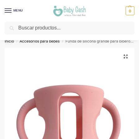
MENU
0
Buscar
¡Descuentos todos los días! ⚡ Baby Gash
Inicio
Accesorios para bebes
Funda de silicona grande para biberón con asas – Rosa
/
/