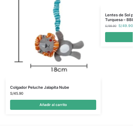
Lentes de Sol 
Turquesa – BB
S/
49.90
S/
99.90
Colgador Peluche Jalapita Nube
S/
45.90
Añadir al carrito