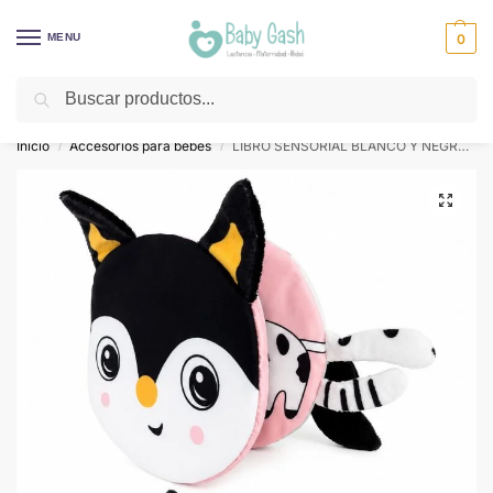
MENU
0
Buscar
¡Descuentos todos los días! ⚡ Baby Gash
Inicio
Accesorios para bebes
LIBRO SENSORIAL BLANCO Y NEGRO GATO
/
/